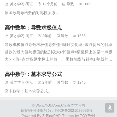
英才学习-阿江
12个月前
导数
1005
原函数与导函数的对称性关系…
高中数学：导数求极值点
英才学习-阿江
2年前
导数
1658
导数求极值点导数求极值导数值=瞬时变化率=该点切线的斜率
函数的最大值与极值的区别极大(小)值点=横坐标上的某一点极
大(小)值=点对应纵坐标上的值一、函数切线与斜率1.割线的斜
率在函数图像上，任意的2点…
高中数学：基本求导公式
英才学习-阿江
2年前
导数
1245
高中数学：基本求导公式…
© Www.Yc8.Com.Cn 英才学习网
备案/许可证编号为：
苏ICP备2021035056号
Powered By
Z-BlogPHP
. Theme by
TOYEAN
.