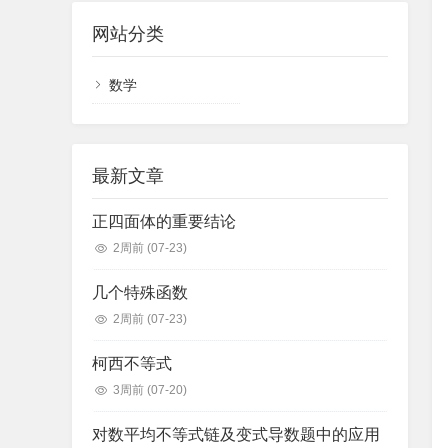
网站分类
数学
初中常见模型
定理
初中数学
高中数学
最新文章
三角形
四边形
圆锥曲线
函数
高等数学
数学定义、原理
正四面体的重要结论
一次函数
高等不等式
二次函数
三角函数
不等式
2周前
(07-23)
圆
向量
空间几何
几个特殊函数
数列
导数
2周前
(07-23)
数论
矩阵
柯西不等式
复数
3周前
(07-20)
对数平均不等式链及变式导数题中的应用