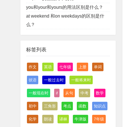
you和your和yours的用法区别是什么？
at weekend 和on weekdays的区别是什
么？
标签列表
作文
英语
七年级
上册
单词
状语
一般过去时
一般将来时
一般现在时
if
从句
中考
数学
初中
三角形
考点
函数
知识点
化学
朗读
译林
牛津版
7年级