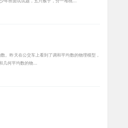
大少年班面试试题，五只猴子，分一堆桃…
均数。昨天在公交车上看到了调和平均数的物理模型，
和几何平均数的物…