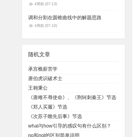
4周前
(07-13)
调和分割在圆锥曲线中的解题思路
4周前
(07-10)
随机文章
承宫樵薪苦学
唐伯虎识破术士
王翱秉公
《唐雎不辱使命》、《荆轲刺秦王》节选
《郑人买履》节选
《次苏子瞻先后事》节选
what与how引导的感叹句有什么区别？
no和not的区别简单说明