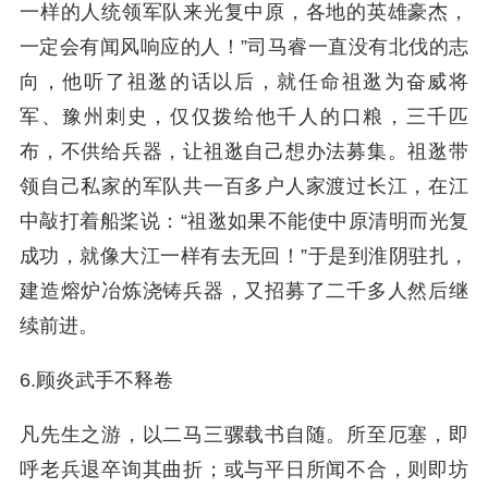
一样的人统领军队来光复中原，各地的英雄豪杰，
一定会有闻风响应的人！”司马睿一直没有北伐的志
向，他听了祖逖的话以后，就任命祖逖为奋威将
军、豫州刺史，仅仅拨给他千人的口粮，三千匹
布，不供给兵器，让祖逖自己想办法募集。祖逖带
领自己私家的军队共一百多户人家渡过长江，在江
中敲打着船桨说：“祖逖如果不能使中原清明而光复
成功，就像大江一样有去无回！”于是到淮阴驻扎，
建造熔炉冶炼浇铸兵器，又招募了二千多人然后继
续前进。
6.顾炎武手不释卷
凡先生之游，以二马三骡载书自随。所至厄塞，即
呼老兵退卒询其曲折；或与平日所闻不合，则即坊