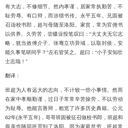
有大志，不修细节。然内孝谨，居家常执勤苦，不
耻劳辱。有口辩，而涉猎书传。永平五年。兄固被
召诣校书郎，超与母随至洛阳。家贫，常为官佣书
以供养。久劳苦，尝辍业投笔叹曰：“大丈夫无它志
略，犹当效傅介子、张骞立功异域，以取封侯，安
能久事笔研间乎？”左右皆笑之。超曰：“小子安知壮
士志哉！”
翻译：
班超为人有远大的志向，不计较一些小事情。然而
在家中孝顺勤谨，过日子常常辛苦操劳，不以劳动
为耻辱。他能言善辩，粗览了许多历史典籍。公元
62年(永平五年)，哥哥班固被征召做校书郎，班超和
母亲也随同班罟到了洛阳。因为家庭贫穷，班超常