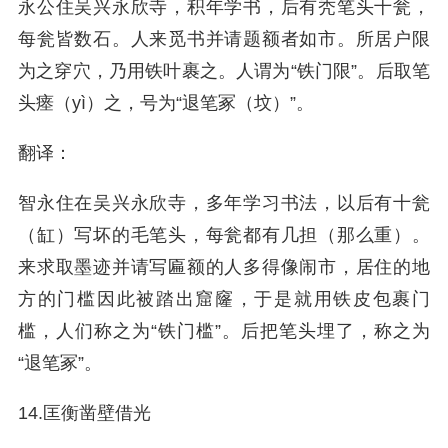
永公住吴兴永欣寺，积年学书，后有秃笔头十瓮，
每瓮皆数石。人来觅书并请题额者如市。所居户限
为之穿穴，乃用铁叶裹之。人谓为“铁门限”。后取笔
头瘗（yì）之，号为“退笔冢（坟）”。
翻译：
智永住在吴兴永欣寺，多年学习书法，以后有十瓮
（缸）写坏的毛笔头，每瓮都有几担（那么重）。
来求取墨迹并请写匾额的人多得像闹市，居住的地
方的门槛因此被踏出窟窿，于是就用铁皮包裹门
槛，人们称之为“铁门槛”。后把笔头埋了，称之为
“退笔冢”。
14.匡衡凿壁借光