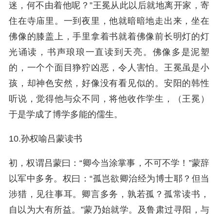
迷，何不由着他呢？”王冕从此以后就地离开家，寄
住在寺庙里。一到夜里，他就暗暗地走出来，坐在
佛像的膝盖上，手里拿着书就着佛像前长明灯的灯
光诵读，书声琅琅一直读到天亮。佛像多是泥塑
的，一个个面目狰狞凶恶，令人害怕。王冕虽是小
孩，却神色安然，好像没有看见似的。安阳的韩性
听说，觉得他与众不同，将他收作学生，（王冕）
于是学成了博学多能的儒生。
10.孙权喻吕蒙读书
初，权谓吕蒙曰：“卿今当涂掌事，不可不学！”蒙辞
以军中多务。权曰：“孤岂欲卿治经为博士耶？但当
涉猎，见往事耳。卿言多务，孰若孤？孤常读书，
自以为大有所益。”蒙乃始就学。及鲁肃过寻阳，与