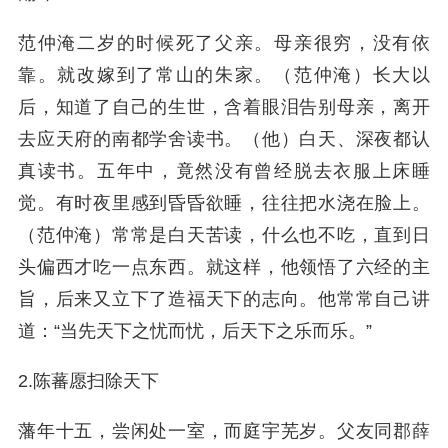
范仲淹二岁的时候死了父亲。母亲很穷，没有依
靠。就改嫁到了常山的朱家。（范仲淹）长大以
后，知道了自己的生世，含着眼泪告别母亲，离开
去应天府的南都学舍读书。（他）白天、深夜都认
真读书。五年中，竟然没有曾经脱去衣服上床睡
觉。有时夜里感到昏昏欲睡，往往把水浇在脸上。
（范仲淹）常常是白天苦读，什么也不吃，直到日
头偏西才吃一点东西。就这样，他领悟了六经的主
旨，后来又立下了造福天下的志向。他常常自己讲
道：“当先天下之忧而忧，后天下之乐而乐。”
2.陈蕃愿扫除天下
藩年十五，尝闲处一室，而庭宇芜岁。父友同郡薛