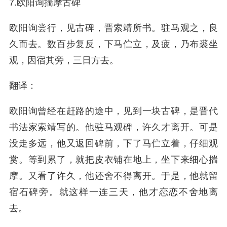
7.欧阳询揣摩古碑
欧阳询尝行，见古碑，晋索靖所书。驻马观之，良
久而去。数百步复反，下马伫立，及疲，乃布裘坐
观，因宿其旁，三日方去。
翻译：
欧阳询曾经在赶路的途中，见到一块古碑，是晋代
书法家索靖写的。他驻马观碑，许久才离开。可是
没走多远，他又返回碑前，下了马伫立着，仔细观
赏。等到累了，就把皮衣铺在地上，坐下来细心揣
摩。又看了许久，他还舍不得离开。于是，他就留
宿石碑旁。就这样一连三天，他才恋恋不舍地离
去。