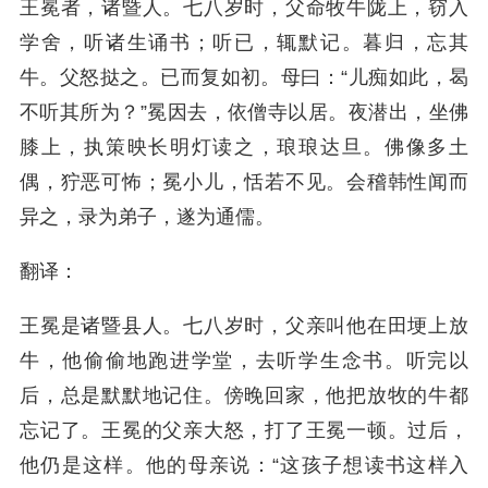
王冕者，诸暨人。七八岁时，父命牧牛陇上，窃入
学舍，听诸生诵书；听已，辄默记。暮归，忘其
牛。父怒挞之。已而复如初。母曰：“儿痴如此，曷
不听其所为？”冕因去，依僧寺以居。夜潜出，坐佛
膝上，执策映长明灯读之，琅琅达旦。佛像多土
偶，狞恶可怖；冕小儿，恬若不见。会稽韩性闻而
异之，录为弟子，遂为通儒。
翻译：
王冕是诸暨县人。七八岁时，父亲叫他在田埂上放
牛，他偷偷地跑进学堂，去听学生念书。听完以
后，总是默默地记住。傍晚回家，他把放牧的牛都
忘记了。王冕的父亲大怒，打了王冕一顿。过后，
他仍是这样。他的母亲说：“这孩子想读书这样入