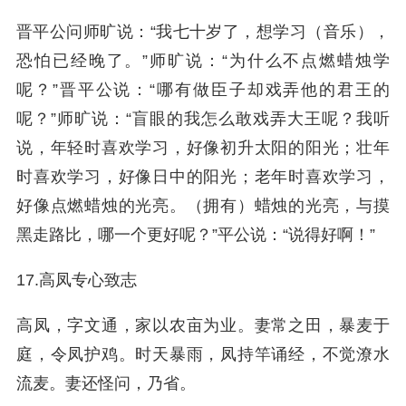
晋平公问师旷说：“我七十岁了，想学习（音乐），
恐怕已经晚了。”师旷说：“为什么不点燃蜡烛学
呢？”晋平公说：“哪有做臣子却戏弄他的君王的
呢？”师旷说：“盲眼的我怎么敢戏弄大王呢？我听
说，年轻时喜欢学习，好像初升太阳的阳光；壮年
时喜欢学习，好像日中的阳光；老年时喜欢学习，
好像点燃蜡烛的光亮。（拥有）蜡烛的光亮，与摸
黑走路比，哪一个更好呢？”平公说：“说得好啊！”
17.高凤专心致志
高凤，字文通，家以农亩为业。妻常之田，暴麦于
庭，令凤护鸡。时天暴雨，凤持竿诵经，不觉潦水
流麦。妻还怪问，乃省。