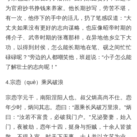
为官府抄书挣钱来养家。他长期抄写，劳苦不堪，
有一次，他停下的手中的活儿，扔了笔感叹道：“大
丈夫如果没有更好的志向谋略，也应像昭帝时期的
傅介子、武帝时期的张骞那样，在异地他乡立下大
功，以得到封侯，怎么能长期地在笔、砚之间忙忙
碌碌呢？”旁边的人都嘲笑他，班超说：“小子怎么能
了解壮士的志向呢！”
4.宗悫（què）乘风破浪
宗悫字元干，南阳涅阳人也。叔父炳高尚不仕。悫
年少时，炳问其志。悫曰：“愿乘长风破万里浪。”炳
曰：“汝若不富贵，必破我门户。”兄泌娶妻，始入
门，夜被劫，悫年十四，挺身与拒贼，十余人皆披
散，不得入室。时天下无事，士人并以文艺为业，