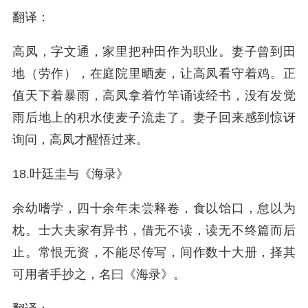
翻译：
高凤，字文通，家里把种田作为职业。妻子曾到田
地（劳作），在庭院里晒麦，让高凤看守着鸡。正
值天下着暴雨，高凤拿着竹竿诵读经书，没有发觉
雨后地上的积水使麦子流走了。妻子回来感到惊讶
询问，高凤才醒悟过来。
18.叶廷圭与《海录》
余幼嗜学，四十余年未尝释卷，食以饴口，怠以为
枕。士大夫家有异书，借无不读，读无不终篇而后
止。常恨无资，不能尽传写，间作数十大册，择其
可用者手抄之，名曰《海录》。