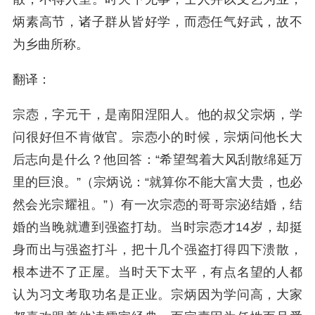
炳素高节，诸子群从皆好学，而悫任气好武，故不
为乡曲所称。
翻译：
宗悫，字元干，是南阳涅阳人。他的叔父宗炳，学
问很好但不肯做官。宗悫小的时候，宗炳问他长大
后志向是什么？他回答：“希望驾着大风刮散绵延万
里的巨浪。”（宗炳说：“就算你不能大富大贵，也必
然会光宗耀祖。”）有一次宗悫的哥哥宗泌结婚，结
婚的当晚就遭到强盗打劫。当时宗悫才14岁，却挺
身而出与强盗打斗，把十几个强盗打得四下溃散，
根本进不了正屋。当时天下太平，有点名望的人都
认为习文考取功名是正业。宗炳因为学问高，大家