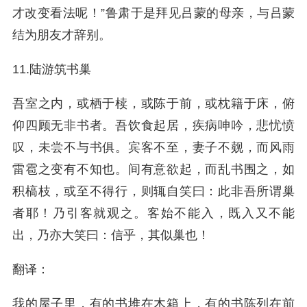
才改变看法呢！”鲁肃于是拜见吕蒙的母亲，与吕蒙
结为朋友才辞别。
11.陆游筑书巢
吾室之内，或栖于椟，或陈于前，或枕籍于床，俯
仰四顾无非书者。吾饮食起居，疾病呻吟，悲忧愤
叹，未尝不与书俱。宾客不至，妻子不觌，而风雨
雷雹之变有不知也。间有意欲起，而乱书围之，如
积槁枝，或至不得行，则辄自笑曰：此非吾所谓巢
者耶！乃引客就观之。客始不能入，既入又不能
出，乃亦大笑曰：信乎，其似巢也！
翻译：
我的屋子里，有的书堆在木箱上，有的书陈列在前