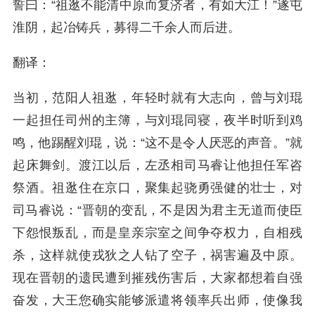
誓曰：“祖逖不能清中原而复济者，有如大江！”遂屯
淮阴，起冶铸兵，募得二千余人而后进。
翻译：
当初，范阳人祖逖，年轻时就有大志向，曾与刘琨
一起担任司州的主簿，与刘琨同寝，夜半时听到鸡
鸣，他踢醒刘琨，说：“这不是令人厌恶的声音。”就
起床舞剑。渡江以后，左丞相司马睿让他担任军咨
祭酒。祖逖住在京口，聚集起骁勇强健的壮士，对
司马睿说：“晋朝的变乱，不是因为君主无道而使臣
下怨恨叛乱，而是皇亲宗室之间争夺权力，自相残
杀，这样就使戎狄之人钻了空子，祸害遍及中原。
现在晋朝的遗民遭到摧残伤害后，大家都想着自强
奋发，大王您确实能够派遣将领率兵出师，使像我