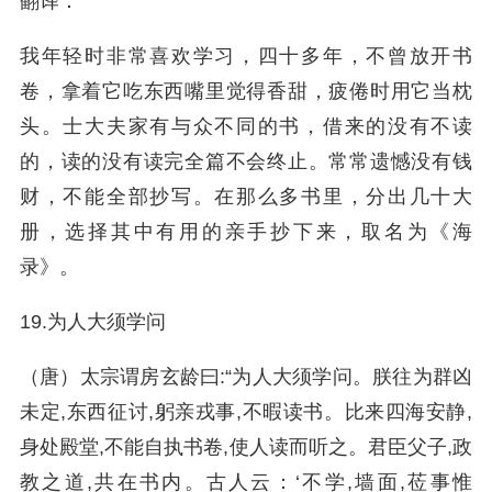
翻译：
我年轻时非常喜欢学习，四十多年，不曾放开书
卷，拿着它吃东西嘴里觉得香甜，疲倦时用它当枕
头。士大夫家有与众不同的书，借来的没有不读
的，读的没有读完全篇不会终止。常常遗憾没有钱
财，不能全部抄写。在那么多书里，分出几十大
册，选择其中有用的亲手抄下来，取名为《海
录》。
19.为人大须学问
（唐）太宗谓房玄龄曰:“为人大须学问。朕往为群凶
未定,东西征讨,躬亲戎事,不暇读书。比来四海安静,
身处殿堂,不能自执书卷,使人读而听之。君臣父子,政
教之道,共在书内。古人云：‘不学,墙面,莅事惟