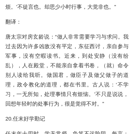
烦。’不徒言也。却思少小时行事，大觉非也。”
翻译：
唐太宗对房玄龄说：“做人非常需要学习与求问。我
过去因为许多凶敌没有平定，东征西讨，亲自参与
军事，没有空暇读书。近来，到处安静（没有纷
乱），人在殿堂，不能亲自拿着书卷，（就）命令
别人读给我听。做国君，做臣子及做父做子的道
理，政令教化的道理，都在书里。古人说：‘不学
习，一无所知，处理事情只有烦恼。’不只是说说，
回想年轻时的处事行为，很是觉得不对。”
20.任末好学勤记
任末年十四时，学无常师，负笈不远险阻。每言：