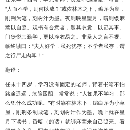
“人而不学，则何以成？”或依林木之下，编茅为庵，
削荆为笔，刻树汁为墨。夜则映星望月，暗则缕麻
蒿以自照。观书有合意者，题其衣裳，以记其事。
门徒悦其勤学，更以净衣易之。非圣人之言不视。
临终诫曰：“夫人好学，虽死犹存；不学者虽存，谓
之行尸走肉耳！”
翻译：
任末十四岁，学习没有固定的老师，背着书箱不怕
路途遥远，危险困阻。常常说：“人如果不学习，那
么凭什么成功呢。”有时靠在林木下，编白茅为小草
屋，削荆条制成笔，刻划树汁作为墨。晚上就在星
月下读书，昏暗（的话）就绑麻蒿来自己照亮。看