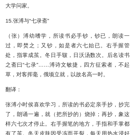
大学问家。
15.张溥与“七录斋”
（张）溥幼嗜学，所读书必手钞，钞已，朗读一
过，即焚之；又钞，如是者六七始已。右手握管
处，指掌成茧。冬日手皲，日沃汤数次。后名读书
之斋曰“七录”……溥诗文敏捷，四方征索者，不起
草，对客挥毫，俄顷立就，以故名高一时。
翻译：
张溥小时侯喜欢学习，所读的书必定亲手抄，抄完
了，朗诵一遍，就（把所抄的）烧掉；再抄，象这
样六七次才停止。右手握笔的地方，手指和手掌都
有了茧。冬天皮肤因受冻而开裂，每天用热水浸好