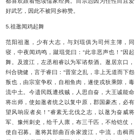
都喜欢跟着他读儒家经典。而宗悫因为任性而且爱
好武艺，因此不被同乡称赞。
5.祖逖闻鸡起舞
范阳祖逖，少有大志，与刘琨俱为司州主簿，同
寝，中夜闻鸡鸣，蹴琨觉曰：“此非恶声也！”因起
舞。及渡江，左丞相睿以为军谘祭酒。逖居京口，
纠合骁健，言于睿曰：“晋室之乱，非上无道而下怨
叛也，由宗室争权，自相鱼肉，遂使戎狄乘隙，毒
流中土。今遗民既遭残贼，人思自奋，大王诚能命
将出师，使如逖者统之以复中原，郡国豪杰，必有
望风响应者矣！”睿素无北伐之志，以逖为奋威将
军、豫州刺史，给千人廪，布三千匹，不给铠仗，
使自召募。逖将其部曲百余家渡江，中流，击楫而