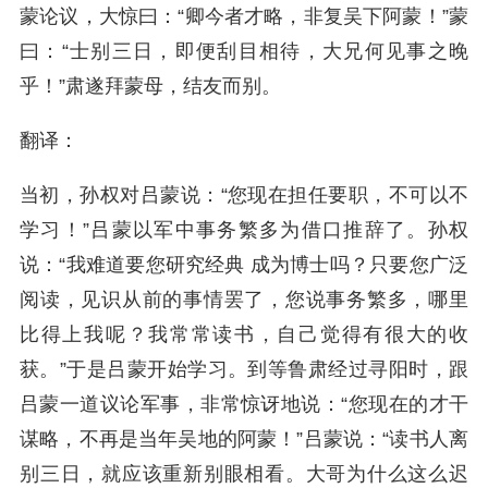
蒙论议，大惊曰：“卿今者才略，非复吴下阿蒙！”蒙
曰：“士别三日，即便刮目相待，大兄何见事之晚
乎！”肃遂拜蒙母，结友而别。
翻译：
当初，孙权对吕蒙说：“您现在担任要职，不可以不
学习！”吕蒙以军中事务繁多为借口推辞了。孙权
说：“我难道要您研究经典 成为博士吗？只要您广泛
阅读，见识从前的事情罢了，您说事务繁多，哪里
比得上我呢？我常常读书，自己觉得有很大的收
获。”于是吕蒙开始学习。到等鲁肃经过寻阳时，跟
吕蒙一道议论军事，非常惊讶地说：“您现在的才干
谋略，不再是当年吴地的阿蒙！”吕蒙说：“读书人离
别三日，就应该重新别眼相看。大哥为什么这么迟