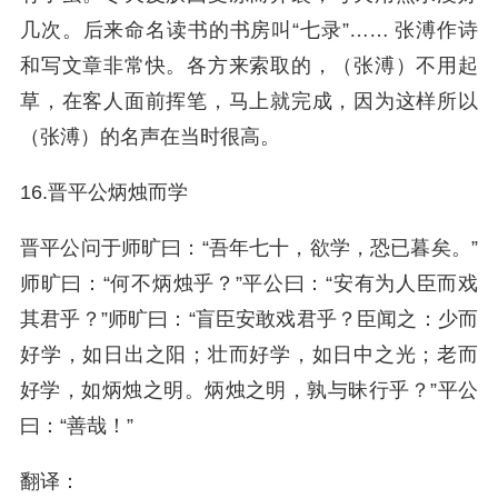
几次。后来命名读书的书房叫“七录”…… 张溥作诗
和写文章非常快。各方来索取的，（张溥）不用起
草，在客人面前挥笔，马上就完成，因为这样所以
（张溥）的名声在当时很高。
16.晋平公炳烛而学
晋平公问于师旷曰：“吾年七十，欲学，恐已暮矣。”
师旷曰：“何不炳烛乎？”平公曰：“安有为人臣而戏
其君乎？”师旷曰：“盲臣安敢戏君乎？臣闻之：少而
好学，如日出之阳；壮而好学，如日中之光；老而
好学，如炳烛之明。炳烛之明，孰与昧行乎？”平公
曰：“善哉！”
翻译：