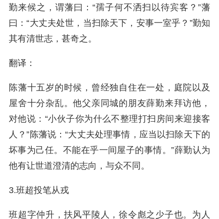
勤来候之，谓藩曰：“孺子何不洒扫以待宾客？”藩
曰：“大丈夫处世，当扫除天下，安事一室乎？”勤知
其有清世志，甚奇之。
翻译：
陈藩十五岁的时候，曾经独自住在一处，庭院以及
屋舍十分杂乱。他父亲同城的朋友薛勤来拜访他，
对他说：“小伙子你为什么不整理打扫房间来迎接客
人？”陈藩说：“大丈夫处理事情，应当以扫除天下的
坏事为己任。不能在乎一间屋子的事情。”薛勤认为
他有让世道澄清的志向，与众不同。
3.班超投笔从戎
班超字仲升，扶风平陵人，徐令彪之少子也。为人