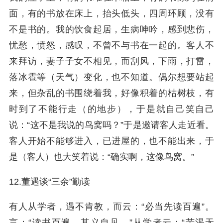
面，有的书放在床上，抬头低头，四周环顾，没有
不是书的。我的饮食起居，生病呻吟，感到悲伤，
忧愁，愤怒，感叹，不曾不与书在一起的。客人不
来拜访，妻子子女不相见，而刮风，下雨，打雷，
落冰雹等（天气）变化，也不知道。偶尔想要站起
来，但杂乱的书围绕着我，好像积着的枯树枝，有
时到了不能行走（的地步），于是就自己笑自己
说：“这不是我说的鸟窝吗？”于是邀请客人走近看。
客人开始不能够进入，已进屋的，也不能出来，于
是（客人）也大笑着说：“确实啊，这像鸟窝。”
12.董遇谈“三余”勤读
有人从学者，遇不肯教，而云：“必当先读百遍”。
言：“读书百遍，其义自见。”从学者云：“苦渴无