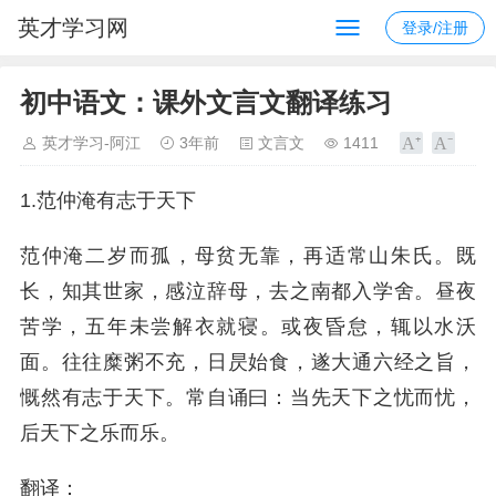
英才学习网
登录/注册
初中语文：课外文言文翻译练习
英才学习-阿江
3年前
文言文
1411
1.范仲淹有志于天下
范仲淹二岁而孤，母贫无靠，再适常山朱氏。既
长，知其世家，感泣辞母，去之南都入学舍。昼夜
苦学，五年未尝解衣就寝。或夜昏怠，辄以水沃
面。往往糜粥不充，日昃始食，遂大通六经之旨，
慨然有志于天下。常自诵曰：当先天下之忧而忧，
后天下之乐而乐。
翻译：