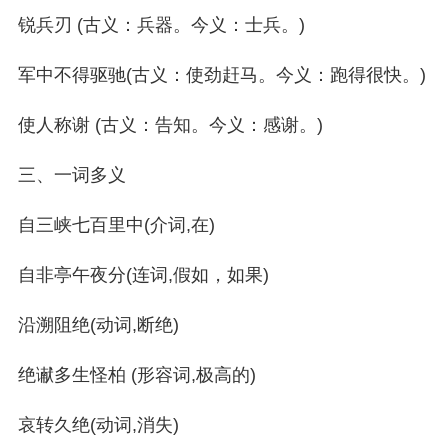
锐兵刃 (古义：兵器。今义：士兵。)
军中不得驱驰(古义：使劲赶马。今义：跑得很快。)
使人称谢 (古义：告知。今义：感谢。)
三、一词多义
自三峡七百里中(介词,在)
自非亭午夜分(连词,假如，如果)
沿溯阻绝(动词,断绝)
绝谳多生怪柏 (形容词,极高的)
哀转久绝(动词,消失)