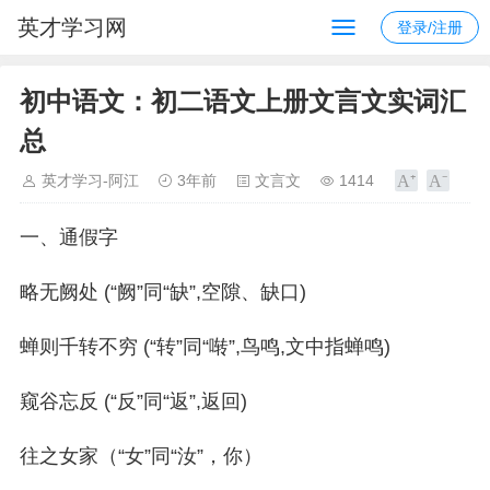
英才学习网
登录/注册
初中语文：初二语文上册文言文实词汇
总
英才学习-阿江
3年前
文言文
1414
一、通假字
略无阙处 (“阙”同“缺”,空隙、缺口)
蝉则千转不穷 (“转”同“啭”,鸟鸣,文中指蝉鸣)
窥谷忘反 (“反”同“返”,返回)
往之女家（“女”同“汝”，你）