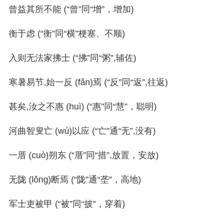
曾益其所不能 (“曾”同“增”，增加)
衡于虑 (“衡”同“横”梗塞、不顺)
入则无法家拂士 (“拂”同“粥”,辅佐)
寒暑易节,始一反 (fǎn)焉 (“反”同“返”,往返)
甚矣,汝之不惠 (huì) (“惠”同“慧”，聪明)
河曲智叟亡 (wú)以应 (“亡”通“无”,没有)
一厝 (cuò)朔东 (“厝”同“措”,放置，安放)
无陇 (lǒng)断焉 (“陇”通“垄”，高地)
军士吏被甲 (“被”同“披”，穿着)