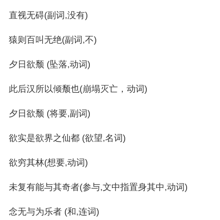
直视无碍(副词,没有)
猿则百叫无绝(副词,不)
夕日欲颓 (坠落,动词)
此后汉所以倾颓也(崩塌灭亡，动词)
夕日欲颓 (将要,副词)
欲实是欲界之仙都 (欲望,名词)
欲穷其林(想要,动词)
未复有能与其奇者(参与,文中指置身其中,动词)
念无与为乐者 (和,连词)